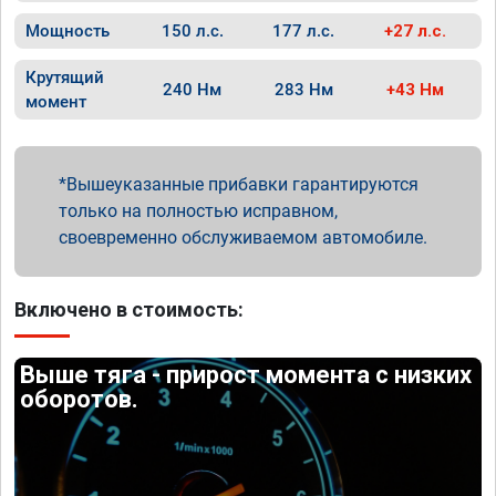
Мощность
150 л.с.
177 л.с.
+27 л.с.
Крутящий
240 Нм
283 Нм
+43 Нм
момент
Вышеуказанные прибавки гарантируются
только на полностью исправном,
своевременно обслуживаемом автомобиле.
Включено в стоимость:
Выше тяга - прирост момента с низких
оборотов.