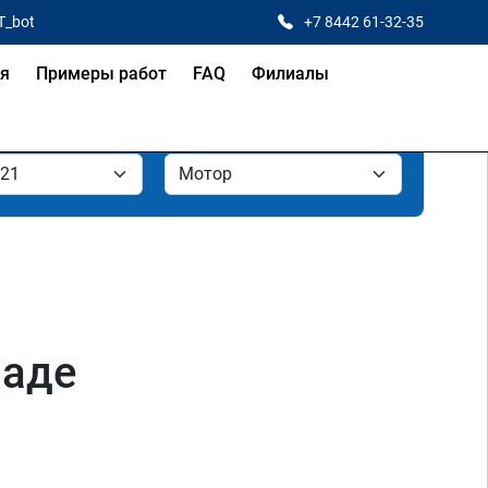
T_bot
+7 8442 61-32-35
ая
Примеры работ
FAQ
Филиалы
раде