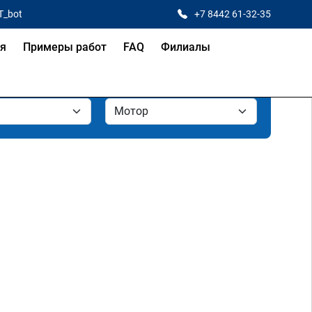
T_bot
+7 8442 61-32-35
ая
Примеры работ
FAQ
Филиалы