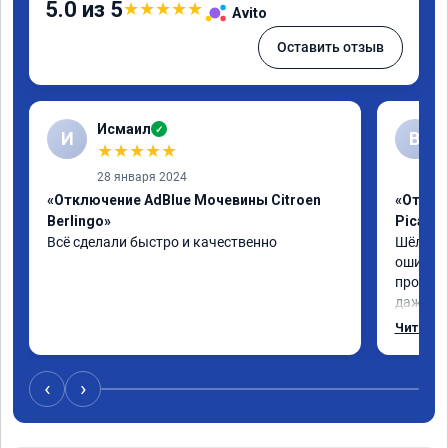
5.0 из 5
★
★
★
★
★
Avito
Оставить отзыв
Исмаил
✓
И
В
★
★
★
★
★
28 января 2024
«Отключение AdBlue Мочевины Citroen
«Отключ
Berlingo»
Picass
Всё сделали быстро и качественно
Шёл по 
ошибка 
пробегу
даже с 
навстре
Читать 
отшили к
был сор
‹
›