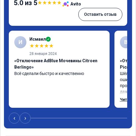
5.0 из 5
★
★
★
★
★
Avito
Оставить отзыв
Исмаил
✓
И
В
★
★
★
★
★
28 января 2024
«Отключение AdBlue Мочевины Citroen
«Отключ
Berlingo»
Picass
Всё сделали быстро и качественно
Шёл по 
ошибка 
пробегу
даже с 
навстре
Читать 
отшили к
был сор
‹
›