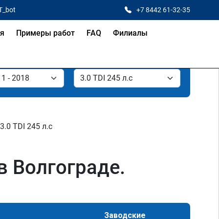
T_bot
+7 8442 61-32-35
ая
Примеры работ
FAQ
Филиалы
3.0 TDI 245 л.с
 в Волгограде.
Заводские