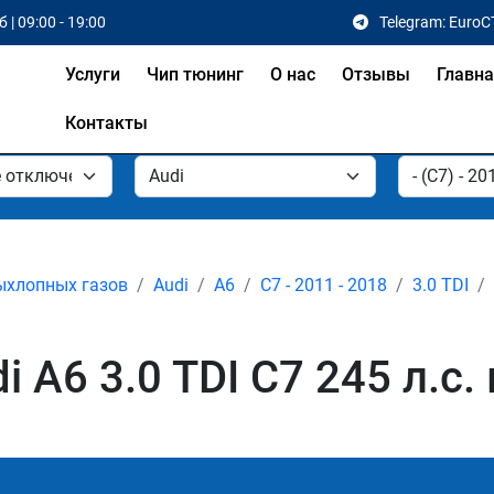
 | 09:00 - 19:00
Telegram: EuroC
Услуги
Чип тюнинг
О нас
Отзывы
Главн
Контакты
ыхлопных газов
Audi
A6
C7 - 2011 - 2018
3.0 TDI
 A6 3.0 TDI C7 245 л.с.