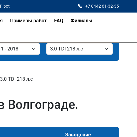
T_bot
+7 8442 61-32-35
ая
Примеры работ
FAQ
Филиалы
3.0 TDI 218 л.с
 в Волгограде.
Заводские