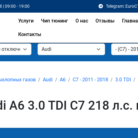
 | 09:00 - 19:00
Telegram: EuroC
Услуги
Чип тюнинг
О нас
Отзывы
Главн
Контакты
ыхлопных газов
Audi
A6
C7 - 2011 - 2018
3.0 TDI
 A6 3.0 TDI C7 218 л.с.