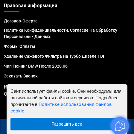
Правовая информация
Договор-Оферта
Политика Конфиденциальности. Согласие На Обработку
Персональных Данных.
Формы Оплаты
Удаление Сажевого Фильтра На Турбо Дизеле TDI
Чип Тюнинг BMW После 2020.06
Заказать Звонок
ИП Смирнов Георгий Павлович. ИНН 781302555843,
Сайт использует файлы cookie. Они необходимы для
ОГРНИП 324470400032610
оптимальной работы сайтов и сервисов. Подробнее
прочитайте в
Политике использования файлов
cookie
Разрешить все
© 2010 - 2026 Чип тюнинг в Волгограде - Автосервис
"Евро Чип Тюнинг"