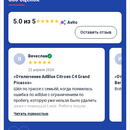
5.0 из 5
★
★
★
★
★
Avito
Оставить отзыв
Вячеслав
✓
В
И
★
★
★
★
★
22 апреля 2024
«Отключение AdBlue Citroen C4 Grand
«Отклю
Picasso»
Berling
Шёл по трассе с семьёй, когда появилась 
Всё сде
ошибка по adblue с ограничением по 
пробегу, которую уже нельзя было удалить 
даже с помощью Lexia. Ребята пошли 
навстречу, оперативно приняли и за час 
Читать полностью
отшили как adblue, так и eolys. Отпуск не 
был сорван ))