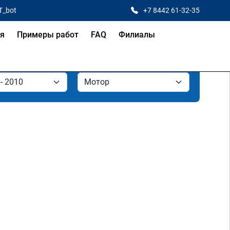
T_bot
+7 8442 61-32-35
ая
Примеры работ
FAQ
Филиалы