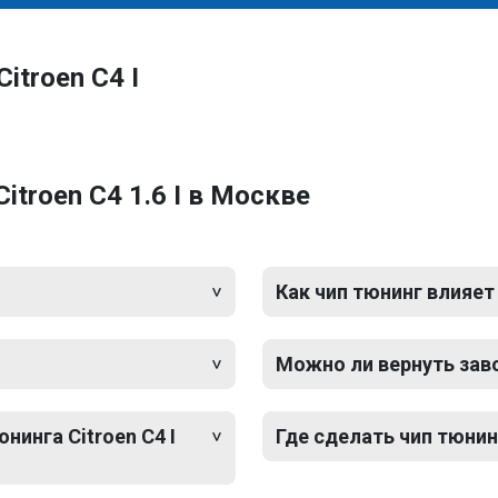
itroen C4 I
troen C4 1.6 I в Москве
Как чип тюнинг влияет
Можно ли вернуть зав
нинга Citroen C4 I
Где сделать чип тюнинг