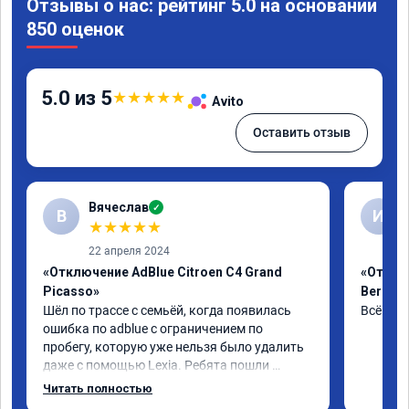
Отзывы о нас: рейтинг 5.0 на основании
850 оценок
5.0 из 5
★
★
★
★
★
Avito
Оставить отзыв
Вячеслав
✓
В
И
★
★
★
★
★
22 апреля 2024
«Отключение AdBlue Citroen C4 Grand
«Отклю
Picasso»
Berling
Шёл по трассе с семьёй, когда появилась 
Всё сде
ошибка по adblue с ограничением по 
пробегу, которую уже нельзя было удалить 
даже с помощью Lexia. Ребята пошли 
навстречу, оперативно приняли и за час 
Читать полностью
отшили как adblue, так и eolys. Отпуск не 