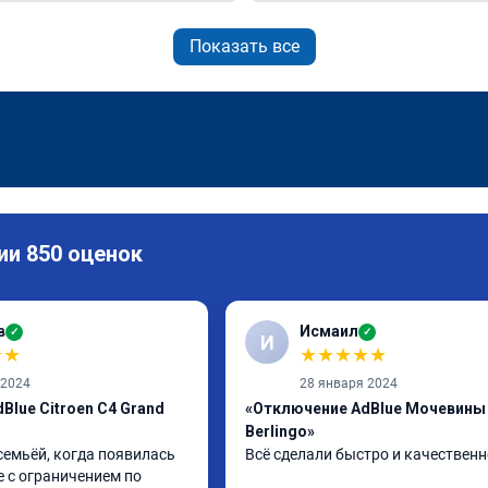
Показать все
ии 850 оценок
в
Исмаил
✓
✓
И
★
★
★
★
★
★
★
 2024
28 января 2024
Blue Citroen C4 Grand
«Отключение AdBlue Мочевины 
Berlingo»
семьёй, когда появилась 
Всё сделали быстро и качественн
 с ограничением по 