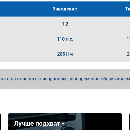
Заводские
Т
1.2
110 л.с.
1
205 Нм
2
лько на полностью исправном, своевременно обслуживае
Лучше подхват -