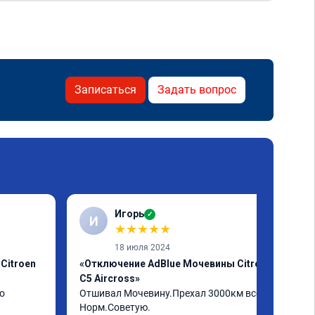
Записаться
Задать вопрос
Игорь
✓
И
★
★
★
★
★
18 июля 2024
Citroen
«Отключение AdBlue Мочевины Citroen
C5 Aircross»
о
Отшивал Мочевину.Прехал 3000км всё 
Норм.Советую.