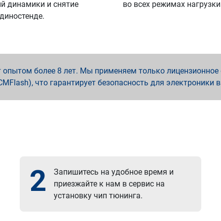
й динамики и снятие
во всех режимах нагрузки
 диностенде.
опытом более 8 лет. Мы применяем только лицензионное о
x, PCMFlash), что гарантирует безопасность для электроники 
2
Запишитесь на удобное время и
приезжайте к нам в сервис на
установку чип тюнинга.