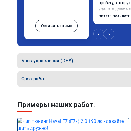
пробегу, котору
удалить даже с 
пошли навстречу
Читать полност
за час отшили как
Оставить отзыв
Отпуск не был со
‹
›
Блок управления (ЭБУ):
Срок работ:
Примеры наших работ: