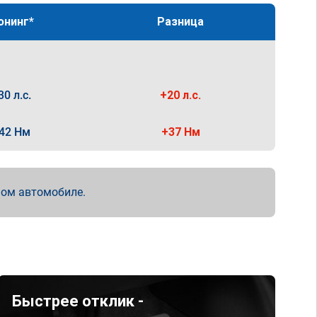
юнинг*
Разница
30 л.с.
+20 л.с.
42 Нм
+37 Нм
мом автомобиле.
Быстрее отклик -