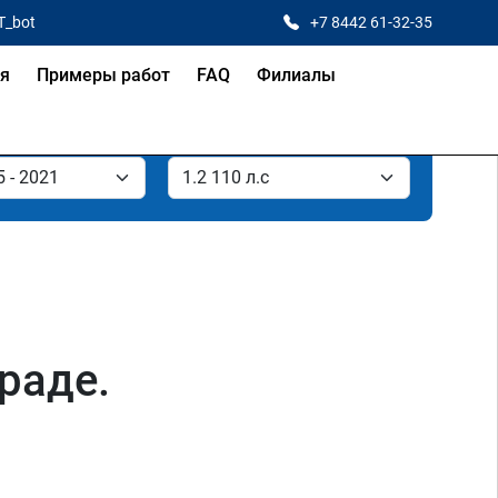
T_bot
+7 8442 61-32-35
ая
Примеры работ
FAQ
Филиалы
граде.