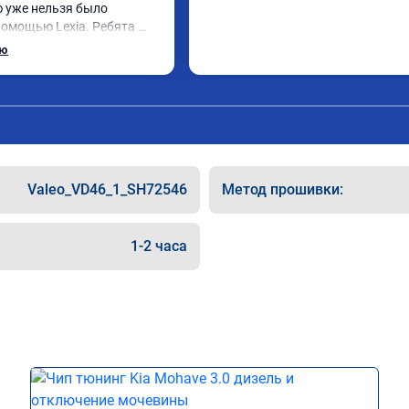
ю уже нельзя было 
помощью Lexia. Ребята 
, оперативно приняли и 
ью
 adblue, так и eolys. 
рван ))
Valeo_VD46_1_SH72546
Метод прошивки:
1-2 часа