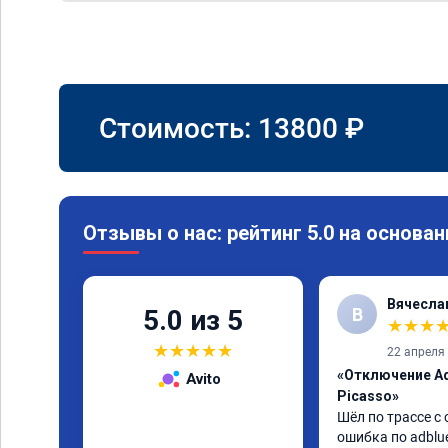
Стоимость:
13800
₽
Отзывы о нас: рейтинг 5.0 на основан
Вячесла
В
5.0 из 5
★
★
★
★
★
★
★
★
22 апреля
«Отключение Ad
Avito
Picasso»
Шёл по трассе с 
ошибка по adblue