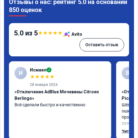
Отзывы о нас: рейтинг 5.0 на основании
850 оценок
5.0 из 5
★
★
★
★
★
Avito
Оставить отзыв
Исмаил
✓
И
В
★
★
★
★
★
28 января 2024
«Отключение AdBlue Мочевины Citroen
«Отключ
Berlingo»
Picass
Всё сделали быстро и качественно
Шёл по 
ошибка 
пробегу
даже с 
навстре
Читать 
отшили к