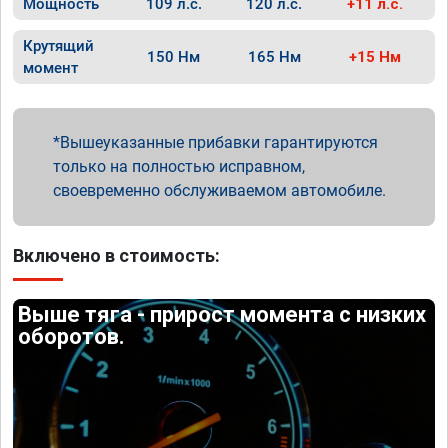
Мощность
109 л.с.
120 л.с.
+11 л.с.
Крутящий
150 Нм
165 Нм
+15 Нм
момент
Вышеуказанные прибавки гарантируются
только на полностью исправном,
своевременно обслуживаемом автомобиле.
Включено в стоимость:
Выше тяга - прирост момента с низких
оборотов.