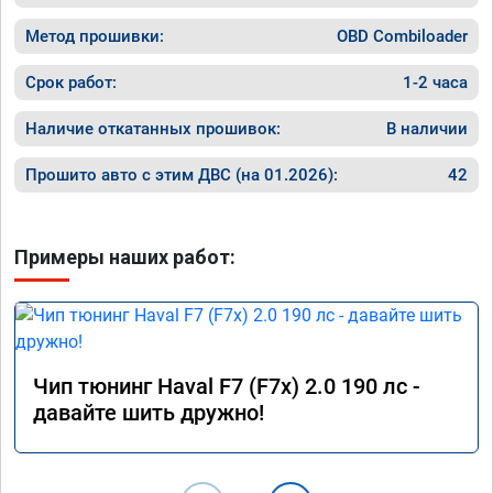
майские праздники поехал в мордовию, 
1200км, машину не узнать - тяга отличная, 
Метод прошивки:
OBD Combiloader
динамика разгона просто прелесть, 
отзывчивость на пидаль газа 
Срок работ:
1-2 часа
превосходная, одно удовольствие теперь 
прокатиться на дальняк! При этом расход 
Наличие откатанных прошивок:
В наличии
по трассе стал намного ниже, 6.2 литра на 
сотку при скоростном режиме 100 - 120 км/
Прошито авто с этим ДВС (на 01.2026):
42
ч. Однозначно рекомендую 
воспользоваться услугами данного 
сервиса, я остался очень доволен 
результатом. Ещё раз большое спасибо!

Примеры наших работ:
Процветания вашей компании.
Чип тюнинг Haval F7 (F7x) 2.0 190 лс -
давайте шить дружно!