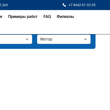
T_bot
+7 8442 61-32-35
ая
Примеры работ
FAQ
Филиалы