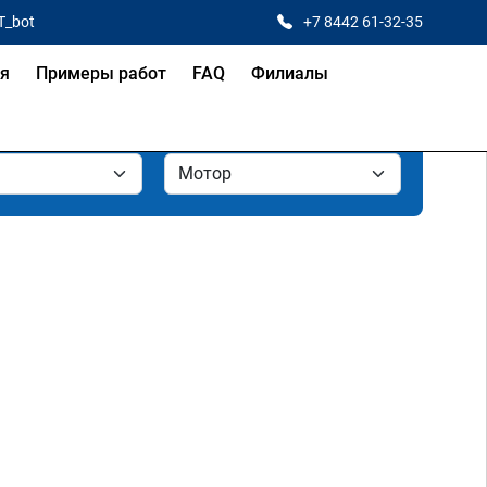
T_bot
+7 8442 61-32-35
ая
Примеры работ
FAQ
Филиалы