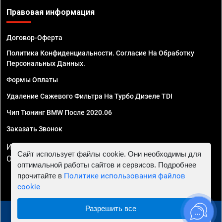
Правовая информация
Договор-Оферта
Политика Конфиденциальности. Согласие На Обработку
Персональных Данных.
Формы Оплаты
Удаление Сажевого Фильтра На Турбо Дизеле TDI
Чип Тюнинг BMW После 2020.06
Заказать Звонок
ИП Смирнов Георгий Павлович. ИНН 781302555843,
Сайт использует файлы cookie. Они необходимы для
ОГРНИП 324470400032610
оптимальной работы сайтов и сервисов. Подробнее
прочитайте в
Политике использования файлов
cookie
Разрешить все
© 2010 - 2026 Чип тюнинг в Волгограде - Автосервис