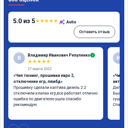
5.0 из 5
★
★
★
★
★
Avito
Оставить отзыв
Владимир Иванович Репуленко
✓
В
И
★
★
★
★
★
27 марта 2022
«Чип тюнинг, прошивка евро 2,
«Чип т
отключение егр, лямбд»
автомо
Прошивку сделали каптива дизель 2.2 
Делали ч
отключили клапан егр,все работает отлично 
Быстро,
ошибка по двигателю ушла спасибо 
существ
рекомендую
Спасибо