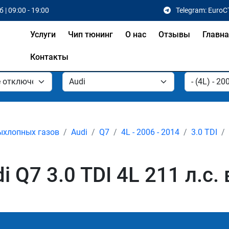
 | 09:00 - 19:00
Telegram: EuroC
Услуги
Чип тюнинг
О нас
Отзывы
Главн
Контакты
ыхлопных газов
Audi
Q7
4L - 2006 - 2014
3.0 TDI
 Q7 3.0 TDI 4L 211 л.с. 