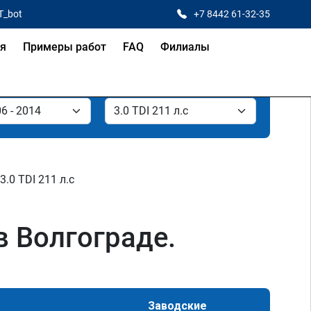
T_bot
+7 8442 61-32-35
ая
Примеры работ
FAQ
Филиалы
3.0 TDI 211 л.с
в Волгограде.
Заводские