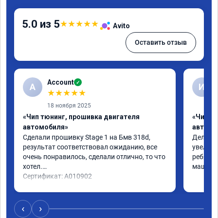
5.0 из 5
★
★
★
★
★
Avito
Оставить отзыв
Account
✓
A
И
★
★
★
★
★
18 ноября 2025
«Чип тюнинг, прошивка двигателя
«Чип т
автомобиля»
автомо
Сделали прошивку Stage 1 на Бмв 318d, 
Делали 
результат соответствовал ожиданию, все 
увеличе
очень понравилось, сделали отлично, то что 
ребята 
хотел.

машина 
Сертификат: A010902
‹
›