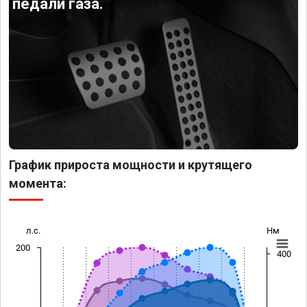
педали газа.
График прироста мощности и крутящего
момента:
л.с.
Нм
200
400