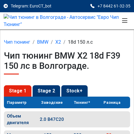
Telegram: EuroCT_bot
+7 8442 61-32-35
Чип тюнинг
BMW
X2
18d 150 л.с
Чип тюнинг BMW X2 18d F39
150 лс в Волгограде.
Stage 1
Stage 2
Stock+
Параметр
Заводские
Тюнинг*
Разница
Объем
2.0 B47C20
двигателя