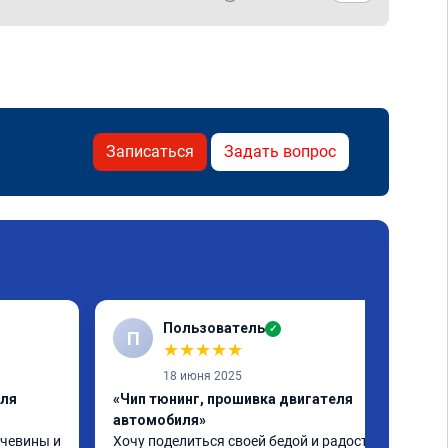
Записаться
Задать вопрос
Пользователь
✓
П
★
★
★
★
★
18 июня 2025
еля
«Чип тюнинг, прошивка двигателя
автомобиля»
чевины и 
Хочу поделиться своей бедой и радостью.
