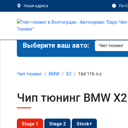
Наши адреса
Пн-Сб
Выберите ваш авто:
Чип тюнинг
BMW
X2
16d 116 л.с
Чип тюнинг BMW X2 
Stage 1
Stage 2
Stock+