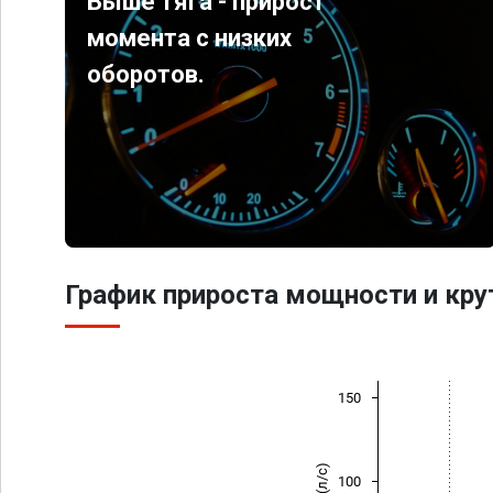
Выше тяга - прирост
момента с низких
оборотов.
График прироста мощности и кр
150
100