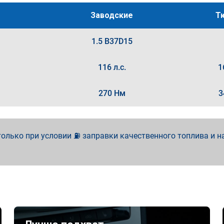
Заводские
Т
1.5 B37D15
116 л.с.
1
270 Нм
3
олько при условии ⛽ заправки качественного топлива и н