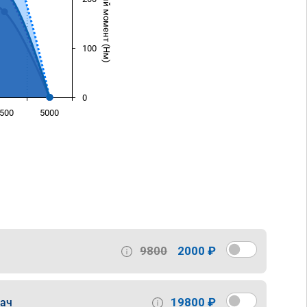
Крутящий момент (Нм)
100
0
500
5000
)
9800
2000 ₽
19800 ₽
дач