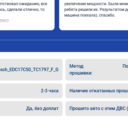
етствовал ожиданию, все 
увеличение мощности. Были моме
ь, сделали отлично, то 
ребята решили их. Результатом до
машина поехала), спасибо.
10902
Метод
По
sch_EDC17C50_TC1797_F_G
прошивки:
2-3 часа
Наличие откатанных прош
Да, без доплат
Прошито авто с этим ДВС (