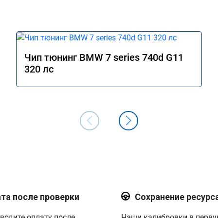
Чип тюнинг BMW 7 series 740d G11
320 лс
та после проверки
Сохранение ресурс
водите оплату после
Наши калибровки в перв