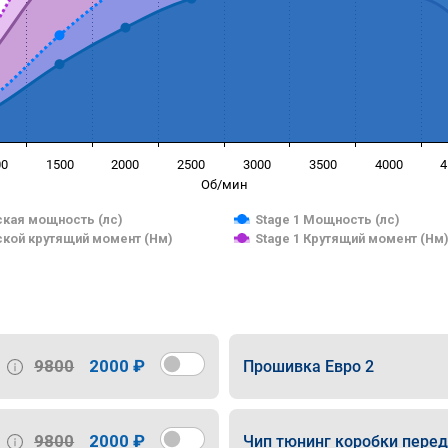
00
1500
2000
2500
3000
3500
4000
4
Об/мин
кая мощность (лс)
Stage 1 Мощность (лс)
кой крутящий момент (Нм)
Stage 1 Крутящий момент (Нм
9800
2000 ₽
Прошивка Евро 2
9800
2000 ₽
Чип тюнинг коробки пере