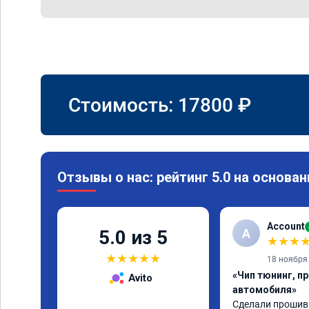
Стоимость:
17800
₽
Отзывы о нас: рейтинг 5.0 на основан
Account
A
5.0 из 5
★
★
★
★
★
★
★
★
18 ноября
«Чип тюнинг, п
Avito
автомобиля»
Сделали прошивку