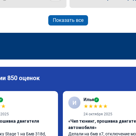
Показать все
ии 850 оценок
Илья
✓
✓
И
★
★
★
★
★
★
★
 2025
24 октября 2025
рошивка двигателя
«Чип тюнинг, прошивка двигат
автомобиля»
 Stage 1 на Бмв 318d, 
Делали на бмв х7, отключение мо