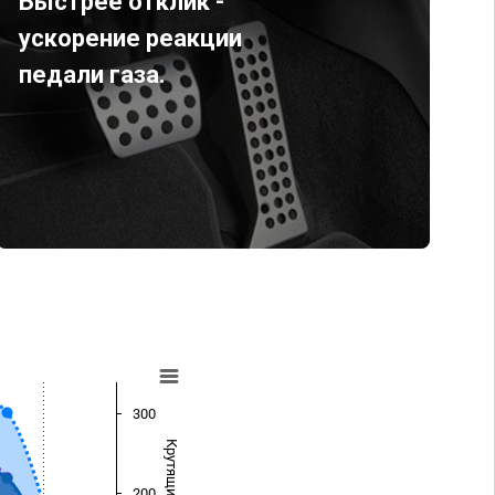
Быстрее отклик -
ускорение реакции
педали газа.
300
200