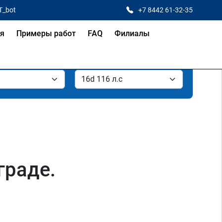
T_bot
+7 8442 61-32-35
ая
Примеры работ
FAQ
Филиалы
граде.