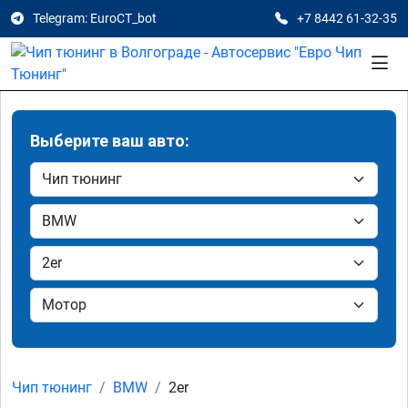
Telegram: EuroCT_bot
+7 8442 61-32-35
Выберите ваш авто:
Чип тюнинг
BMW
2er