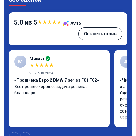
5.0 из 5
★
★
★
★
★
Avito
Оставить отзыв
Михаил
✓
М
A
★
★
★
★
★
23 июня 2024
«Прошивка Евро 2 BMW 7 series F01 F02»
«Чип т
Все прошло хорошо, задача решена, 
автомо
благодарю
Сделали
результ
очень п
хотел.

Сертифи