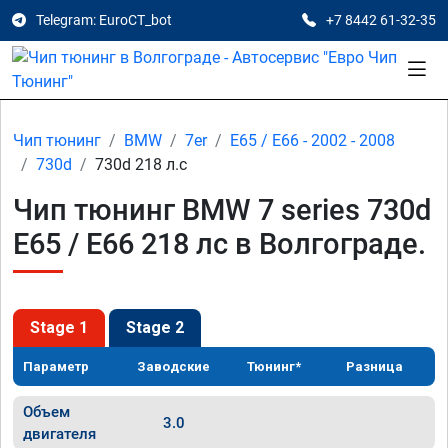
Telegram: EuroCT_bot
+7 8442 61-32-35
Чип тюнинг
BMW
7er
E65 / E66 - 2002 - 2008
730d
730d 218 л.с
Чип тюнинг BMW 7 series 730d
E65 / E66 218 лс в Волгограде.
Stage 1
Stage 2
Параметр
Заводские
Тюнинг*
Разница
Объем
3.0
двигателя