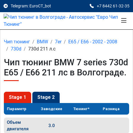
Telegram: EuroCT_bot
+7 8442 61-32-35
Чип тюнинг
BMW
7er
E65 / E66 - 2002 - 2008
730d
730d 211 л.с
Чип тюнинг BMW 7 series 730d
E65 / E66 211 лс в Волгограде.
Stage 1
Stage 2
Параметр
Заводские
Тюнинг*
Разница
Объем
3.0
двигателя