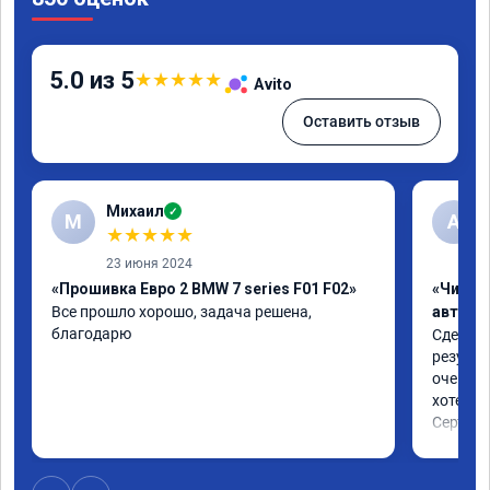
5.0 из 5
★
★
★
★
★
Avito
Оставить отзыв
Михаил
✓
М
A
★
★
★
★
★
23 июня 2024
«Прошивка Евро 2 BMW 7 series F01 F02»
«Чип т
Все прошло хорошо, задача решена, 
автомо
благодарю
Сделали
результ
очень п
хотел.

Сертифи