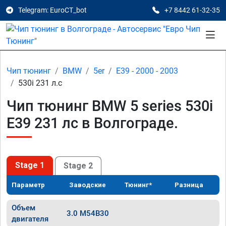
Telegram: EuroCT_bot
+7 8442 61-32-35
Чип тюнинг
BMW
5er
E39 - 2000 - 2003
530i 231 л.с
Чип тюнинг BMW 5 series 530i
E39 231 лс в Волгограде.
Stage 1
Stage 2
Параметр
Заводские
Тюнинг*
Разница
Объем
3.0 M54B30
двигателя