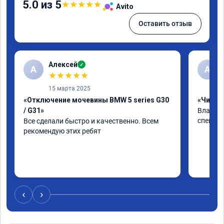
5.0 из 5
★
★
★
★
★
Avito
Оставить отзыв
Алексей
✓
А
А
★
★
★
★
★
15 марта 2025
«Отключение мочевины BMW 5 series G30
«Чип тю
/ G31»
Владими
специал
Все сделали быстро и качественно. Всем 
рекомендую этих ребят
‹
›