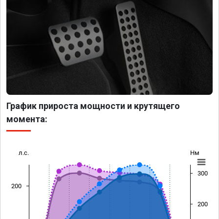
График прироста мощности и крутящего
момента:
л.с.
Нм
300
200
200