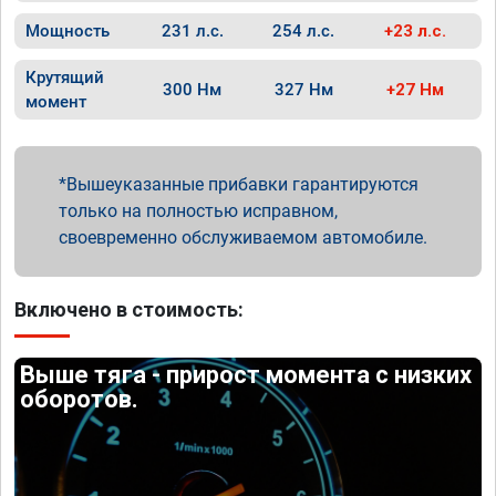
Мощность
231 л.с.
254 л.с.
+23 л.с.
Крутящий
300 Нм
327 Нм
+27 Нм
момент
Вышеуказанные прибавки гарантируются
только на полностью исправном,
своевременно обслуживаемом автомобиле.
Включено в стоимость:
Выше тяга - прирост момента с низких
оборотов.