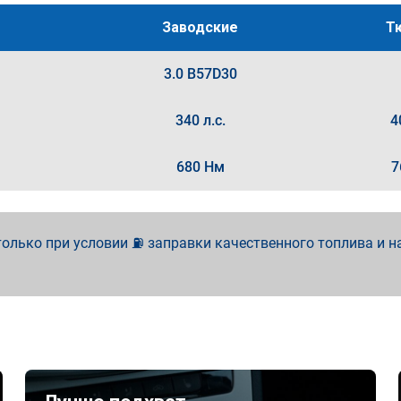
Заводские
Т
3.0 B57D30
340 л.с.
4
680 Нм
7
олько при условии ⛽ заправки качественного топлива и н