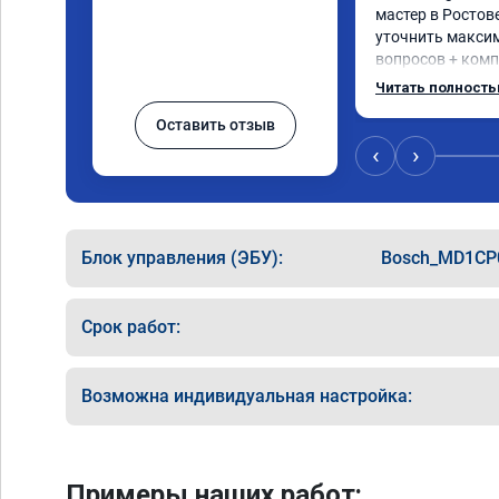
мастер в Ростов
уточнить максим
вопросов + комп
какие допы став
Читать полност
отшивать и т.д.
Оставить отзыв
был быстрее. Од
машина ехать бо
‹
›
200. 🤝🤝🤝🤝
Блок управления (ЭБУ):
Bosch_MD1CP
Срок работ:
Возможна индивидуальная настройка:
Примеры наших работ: