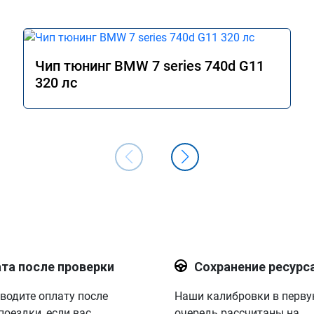
Чип тюнинг BMW 7 series 740d G11
320 лс
та после проверки
Сохранение ресурс
водите оплату после
Наши калибровки в перв
поездки, если вас
очередь рассчитаны на