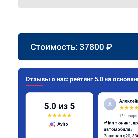
Стоимость:
37800
₽
Отзывы о нас: рейтинг 5.0 на основан
Алексей
А
5.0 из 5
★
★
★
★
★
★
★
★
15 января
«Чип тюнинг, п
Avito
автомобиля»
Зашивал g20, 330