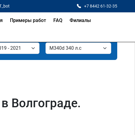
T_bot
+7 8442 61-32-35
ая
Примеры работ
FAQ
Филиалы
 в Волгограде.