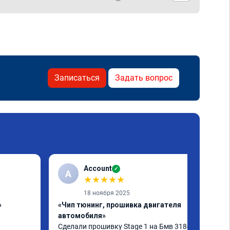
Записаться
Задать вопрос
Account
✓
A
★
★
★
★
★
18 ноября 2025
»
«Чип тюнинг, прошивка двигателя
автомобиля»
Сделали прошивку Stage 1 на Бмв 318d, 