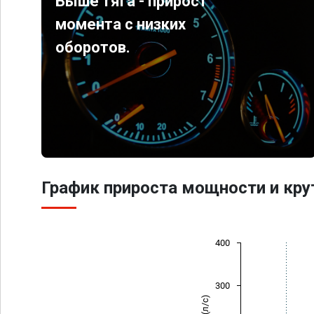
Выше тяга - прирост
момента с низких
оборотов.
График прироста мощности и кр
400
300