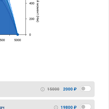
Крутящий момент (Нм)
400
200
0
500
5000
)
15000
2000 ₽
19800 ₽
дач