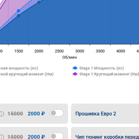
00
1500
2000
2500
3000
3500
4000
4
Об/мин
кая мощность (лс)
Stage 1 Мощность (лс)
кой крутящий момент (Нм)
Stage 1 Крутящий момент (Нм
15000
2000 ₽
Прошивка Евро 2
15000
2000 ₽
Чип тюнинг коробки пере