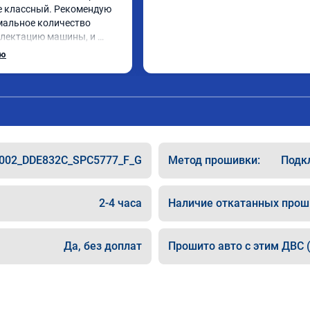
е классный. Рекомендую 
альное количество 
лектацию машины, и 
ить(карты, ограничитель 
ью
) чтобы процесс прошивки 
нозначно рекомендую, 
дрее стала, особенно 100-
002_DDE832C_SPC5777_F_G
Метод прошивки:
Подкл
2-4 часа
Наличие откатанных прош
Да, без доплат
Прошито авто с этим ДВС (