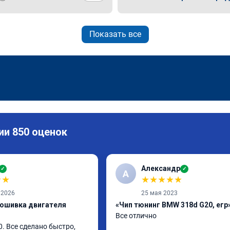
Показать все
ии 850 оценок
Александр
✓
✓
А
★
★
★
★
★
★
★
 2026
25 мая 2023
рошивка двигателя
«Чип тюнинг BMW 318d G20, егр
Все отлично
. Все сделано быстро, 