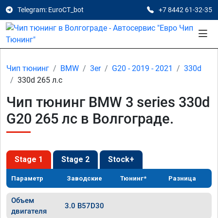
Telegram: EuroCT_bot
+7 8442 61-32-35
Чип тюнинг
BMW
3er
G20 - 2019 - 2021
330d
330d 265 л.с
Чип тюнинг BMW 3 series 330d
G20 265 лс в Волгограде.
Stage 1
Stage 2
Stock+
Параметр
Заводские
Тюнинг*
Разница
Объем
3.0 B57D30
двигателя