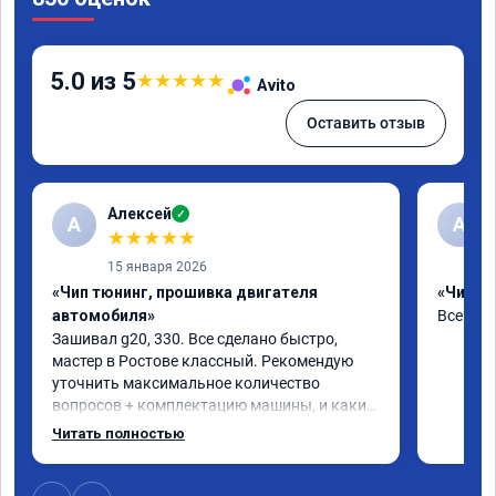
5.0 из 5
★
★
★
★
★
Avito
Оставить отзыв
Алексей
✓
А
А
★
★
★
★
★
15 января 2026
«Чип тюнинг, прошивка двигателя
«Чип тю
автомобиля»
Все отл
Зашивал g20, 330. Все сделано быстро, 
мастер в Ростове классный. Рекомендую 
уточнить максимальное количество 
вопросов + комплектацию машины, и какие 
допы ставить(карты, ограничитель 
Читать полностью
отшивать и т.д.) чтобы процесс прошивки 
был быстрее. Однозначно рекомендую, 
машина ехать бодрее стала, особенно 100-