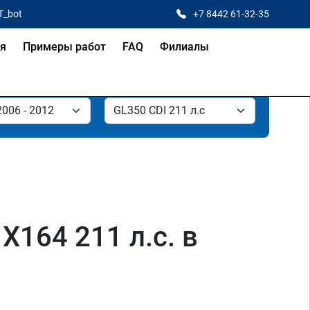
T_bot
+7 8442 61-32-35
ая
Примеры работ
FAQ
Филиалы
164 211 л.с. в