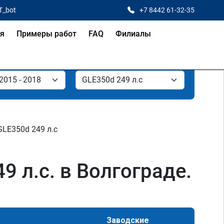
T_bot
+7 8442 61-32-35
ая
Примеры работ
FAQ
Филиалы
GLE350d 249 л.с
 л.с. в Волгограде.
Заводские