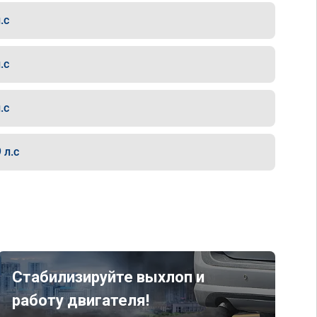
.с
.с
.с
 л.с
Стабилизируйте выхлоп и
работу двигателя!