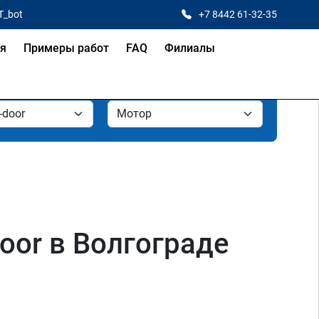
T_bot
+7 8442 61-32-35
ая
Примеры работ
FAQ
Филиалы
oor в Волгограде