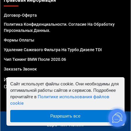
Правовая информация
Договор-Оферта
Политика Конфиденциальности. Согласие На Обработку
Персональных Данных.
Формы Оплаты
Удаление Сажевого Фильтра На Турбо Дизеле TDI
Чип Тюнинг BMW После 2020.06
Заказать Звонок
ИП Смирнов Георгий Павлович. ИНН 781302555843,
Сайт использует файлы cookie. Они необходимы для
ОГРНИП 324470400032610
оптимальной работы сайтов и сервисов. Подробнее
прочитайте в
Политике использования файлов
cookie
Разрешить все
© 2010 - 2026 Чип тюнинг в Волгограде - Автосервис
"Евро Чип Тюнинг"