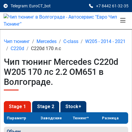
Telegram: EuroCT_bot
+7 8442 61-32-35
Чип тюнинг
Mercedes
C-class
W205 - 2014 - 2021
C220d
C220d 170 л.с
Чип тюнинг Mercedes C220d
W205 170 лс 2.2 OM651 в
Волгограде.
Stage 1
Stage 2
Stock+
Параметр
Заводские
Тюнинг*
Разница
Объем