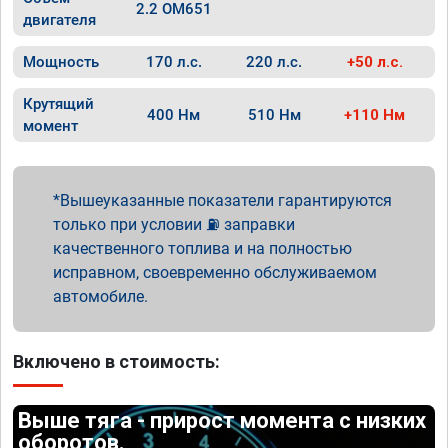
2.2 OM651
двигателя
Мощность
170 л.с.
220 л.с.
+50 л.с.
Крутящий
400 Нм
510 Нм
+110 Нм
момент
Вышеуказанные показатели гарантируются
только при условии ⛽ заправки
качественного топлива и на полностью
исправном, своевременно обслуживаемом
автомобиле.
Включено в стоимость:
Выше тяга - прирост момента с низких
оборотов.