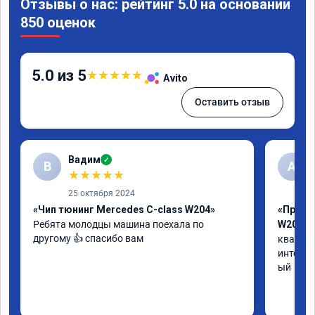
Отзывы о нас: рейтинг 5.0 на основании
850 оценок
5.0 из 5
★
★
★
★
★
Avito
Оставить отзыв
Вадим
✓
В
А
★
★
★
★
★
25 октября 2024
«Чип тюнинг Mercedes C-class W204»
«Прошив
Ребята молодцы машина поехала по 
W205»
другому 👍 спасибо вам
квалифи
интелли
ый