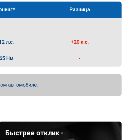
юнинг*
Разница
12 л.с.
+20 л.с.
65 Нм
-
мом автомобиле.
Быстрее отклик -