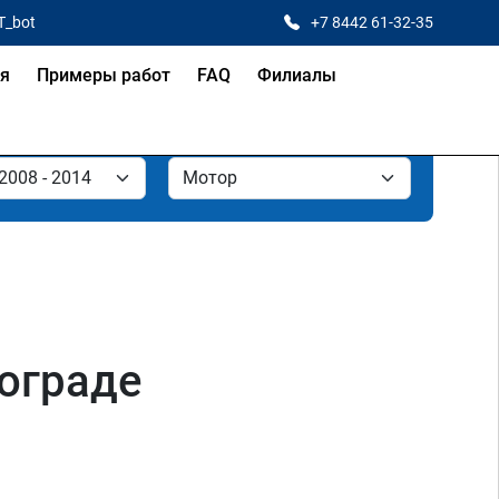
T_bot
+7 8442 61-32-35
ая
Примеры работ
FAQ
Филиалы
гограде