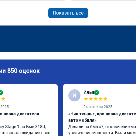
Показать все
ии 850 оценок
Илья
✓
✓
И
★
★
★
★
★
★
★
 2025
24 октября 2025
рошивка двигателя
«Чип тюнинг, прошивка двигат
автомобиля»
 Stage 1 на Бмв 318d, 
Делали на бмв х7, отключение мо
етствовал ожиданию, все 
увеличение мощности. Были моме