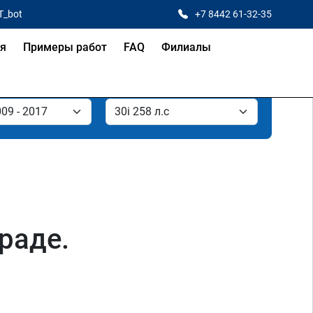
T_bot
+7 8442 61-32-35
ая
Примеры работ
FAQ
Филиалы
раде.