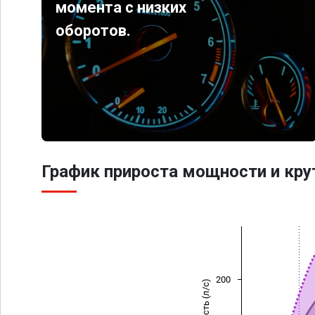
момента с низких
оборотов.
График прироста мощности и кр
200
Мощность (л/с)