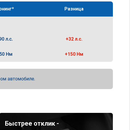
юнинг*
Разница
90 л.с.
+32 л.с.
50 Нм
+150 Нм
мом автомобиле.
Быстрее отклик -