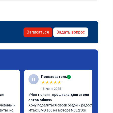
Записаться
Задать вопрос
Пользователь
✓
П
★
★
★
★
★
18 июня 2025
еля
«Чип тюнинг, прошивка двигателя
автомобиля»
чевины и 
Хочу поделиться своей бедой и радостью.

нты, но 
Итак: БМВ е60 на моторе N53,250к 