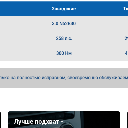
Заводские
Т
3.0 N52B30
258 л.с.
2
300 Нм
4
лько на полностью исправном, своевременно обслуживае
Лучше подхват -