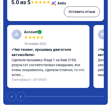
5.0 из 5
★
★
★
★
★
Avito
Оставить отзыв
Account
✓
A
И
★
★
★
★
★
18 ноября 2025
«Чип тюнинг, прошивка двигателя
«Чип т
автомобиля»
автомо
Сделали прошивку Stage 1 на Бмв 318d, 
Делали 
результат соответствовал ожиданию, все 
увеличе
очень понравилось, сделали отлично, то что 
ребята 
хотел.

машина 
Сертификат: A010902
‹
›