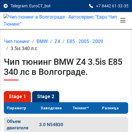
Telegram: EuroCT_bot
+7 8442 61-32-35
Чип тюнинг
BMW
Z4
E85 - 2005 - 2009
3.5is 340 л.с
Чип тюнинг BMW Z4 3.5is E85
340 лс в Волгограде.
Stage 1
Stage 2
Параметр
Заводские
Тюнинг*
Разница
Объем
3.0 N54B30
двигателя