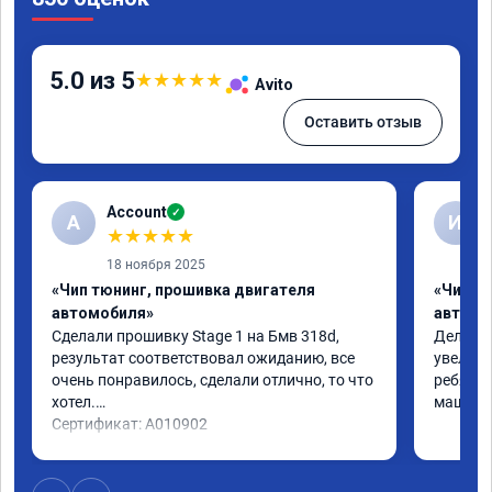
5.0 из 5
★
★
★
★
★
Avito
Оставить отзыв
Account
✓
A
И
★
★
★
★
★
18 ноября 2025
«Чип тюнинг, прошивка двигателя
«Чип т
автомобиля»
автомо
Сделали прошивку Stage 1 на Бмв 318d, 
Делали 
результат соответствовал ожиданию, все 
увеличе
очень понравилось, сделали отлично, то что 
ребята 
хотел.

машина 
Сертификат: A010902