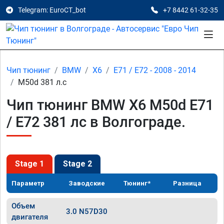
Telegram: EuroCT_bot
+7 8442 61-32-35
Чип тюнинг
BMW
X6
E71 / E72 - 2008 - 2014
M50d 381 л.с
Чип тюнинг BMW X6 M50d E71
/ E72 381 лс в Волгограде.
Stage 1
Stage 2
Параметр
Заводские
Тюнинг*
Разница
Объем
3.0 N57D30
двигателя