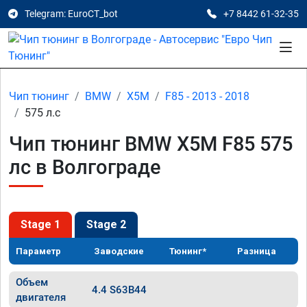
Telegram: EuroCT_bot
+7 8442 61-32-35
Чип тюнинг
BMW
X5M
F85 - 2013 - 2018
575 л.с
Чип тюнинг BMW X5M F85 575
лс в Волгограде
Stage 1
Stage 2
Параметр
Заводские
Тюнинг*
Разница
Объем
4.4 S63B44
двигателя