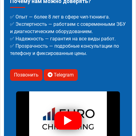
Почему нам можно доверять?
✅ Опыт — более 8 лет в сфере чип-тюнинга.
✅ Экспертность — работаем с современными ЭБУ
и диагностическим оборудованием.
✅ Надежность — гарантия на все виды работ.
✅ Прозрачность — подробные консультации по
телефону и фиксированные цены.
Позвонить
Telegram