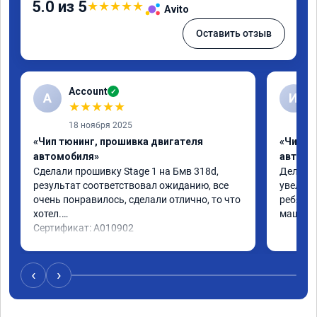
5.0 из 5
★
★
★
★
★
Avito
Оставить отзыв
Account
✓
A
И
★
★
★
★
★
18 ноября 2025
«Чип тюнинг, прошивка двигателя
«Чип т
автомобиля»
автомо
Сделали прошивку Stage 1 на Бмв 318d, 
Делали 
результат соответствовал ожиданию, все 
увеличе
очень понравилось, сделали отлично, то что 
ребята 
хотел.

машина 
Сертификат: A010902
‹
›