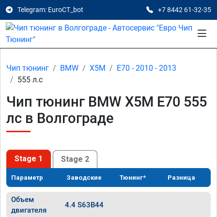
Telegram: EuroCT_bot
+7 8442 61-32-35
Чип тюнинг
BMW
X5M
E70 - 2010 - 2013
555 л.с
Чип тюнинг BMW X5M E70 555
лс в Волгограде
Stage 1
Stage 2
Параметр
Заводские
Тюнинг*
Разница
Объем
4.4 S63B44
двигателя