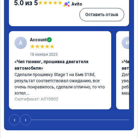
5.0 из 5
★
★
★
★
★
Avito
Оставить отзыв
Account
✓
A
И
★
★
★
★
★
18 ноября 2025
«Чип тюнинг, прошивка двигателя
«Чип т
автомобиля»
автомо
Сделали прошивку Stage 1 на Бмв 318d, 
Делали 
результат соответствовал ожиданию, все 
увеличе
очень понравилось, сделали отлично, то что 
ребята 
хотел.

машина 
Сертификат: A010902
‹
›