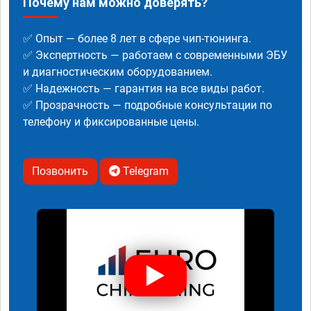
Почему нам можно доверять?
✅ Опыт — более 8 лет в сфере чип-тюнинга.
✅ Экспертность — работаем с современными ЭБУ
и диагностическим оборудованием.
✅ Надежность — гарантия на все виды работ.
✅ Прозрачность — подробные консультации по
телефону и фиксированные цены.
Позвонить
Telegram