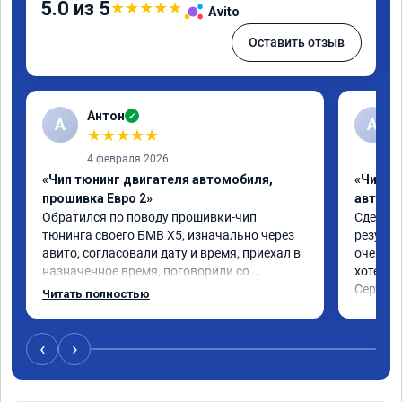
5.0 из 5
★
★
★
★
★
Avito
Оставить отзыв
Антон
✓
А
A
★
★
★
★
★
4 февраля 2026
«Чип тюнинг двигателя автомобиля,
«Чип т
прошивка Евро 2»
автомо
Обратился по поводу прошивки-чип 
Сделали
тюнинга своего БМВ Х5, изначально через 
результ
авито, согласовали дату и время, приехал в 
очень п
назначенное время, поговорили со 
хотел.

специалистом, друг-друга поняли, озвучили 
Сертифи
Читать полностью
время работ 3/4 часа, по факту позвонили 
чуть ранее заявленного времени, приехал за 
авто, забрал. Раскрыть потенциал 
‹
›
прошивки по городу в полном объёме 
возможности нет, но то, что есть изменения 
-в лучшую сторону, ощущается. Благодарю 