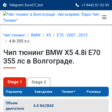
Telegram: EuroCT_bot
+7 8442 61-32-35
Чип тюнинг
BMW
X5
E70 - 2007 - 2013
4.8i 355 л.с
Чип тюнинг BMW X5 4.8i E70
355 лс в Волгограде.
Stage 1
Stage 2
Параметр
Заводские
Тюнинг*
Разница
Объем
4.8 N62B48
двигателя