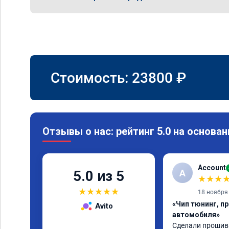
Стоимость:
23800
₽
Отзывы о нас: рейтинг 5.0 на основан
Account
A
5.0 из 5
★
★
★
★
★
★
★
★
18 ноября
«Чип тюнинг, п
Avito
автомобиля»
Сделали прошивку