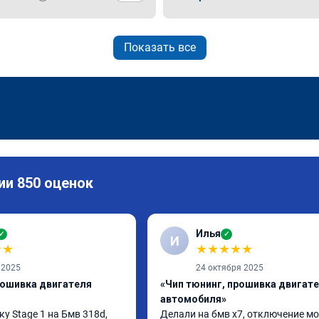
Показать все
ии 850 оценок
Илья
✓
✓
И
★
★
★
★
★
★
★
 2025
24 октября 2025
рошивка двигателя
«Чип тюнинг, прошивка двигат
автомобиля»
 Stage 1 на Бмв 318d, 
Делали на бмв х7, отключение мо