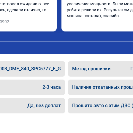
етствовал ожиданию, все 
увеличение мощности. Были моме
ь, сделали отлично, то 
ребята решили их. Результатом до
машина поехала), спасибо.
10902
003_DME_840_SPC5777_F_G
Метод прошивки:
П
2-3 часа
Наличие откатанных прош
Да, без доплат
Прошито авто с этим ДВС (