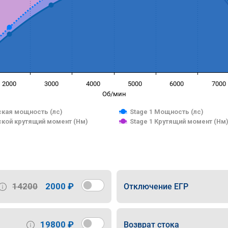
2000
3000
4000
5000
6000
7000
Об/мин
кая мощность (лс)
Stage 1 Мощность (лс)
кой крутящий момент (Нм)
Stage 1 Крутящий момент (Нм
14200
2000 ₽
Отключение ЕГР
19800 ₽
Возврат стока