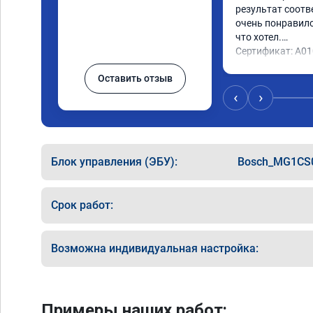
результат соотв
очень понравилос
что хотел.

Сертификат: A0
Оставить отзыв
‹
›
Блок управления (ЭБУ):
Bosch_MG1CS
Срок работ:
Возможна индивидуальная настройка:
Примеры наших работ: