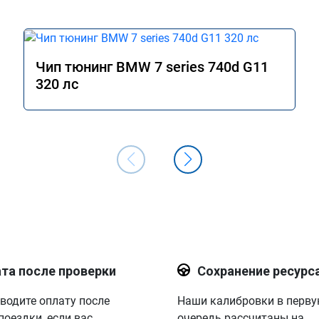
Чип тюнинг BMW 7 series 740d G11
320 лс
та после проверки
Сохранение ресурс
водите оплату после
Наши калибровки в перв
поездки, если вас
очередь рассчитаны на