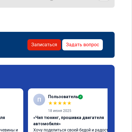
Записаться
Задать вопрос
Пользователь
✓
П
★
★
★
★
★
18 июня 2025
еля
«Чип тюнинг, прошивка двигателя
автомобиля»
чевины и 
Хочу поделиться своей бедой и радостью.
