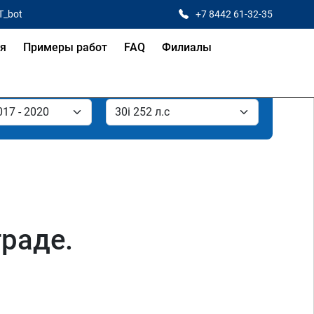
T_bot
+7 8442 61-32-35
ая
Примеры работ
FAQ
Филиалы
граде.