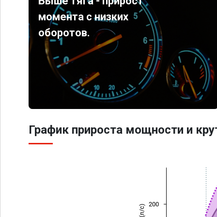
Выше тяга - прирост
момента с низких
оборотов.
График прироста мощности и кр
200