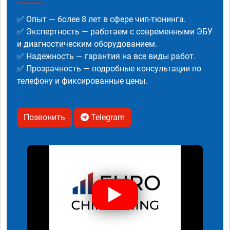
✅ Опыт — более 8 лет в сфере чип-тюнинга.
✅ Экспертность — работаем с современными ЭБУ
и диагностическим оборудованием.
✅ Надежность — гарантия на все виды работ.
✅ Прозрачность — подробные консультации по
телефону и фиксированные цены.
Позвонить
Telegram