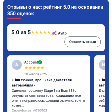
Отзывы о нас: рейтинг 5.0 на основании
850 оценок
5.0 из 5
★
★
★
★
★
Avito
Оставить отзыв
Account
✓
A
И
★
★
★
★
★
18 ноября 2025
«Чип тюнинг, прошивка двигателя
«Чип т
автомобиля»
автомо
Сделали прошивку Stage 1 на Бмв 318d, 
Делали 
результат соответствовал ожиданию, все 
увеличе
очень понравилось, сделали отлично, то что 
ребята 
хотел.

машина 
Сертификат: A010902