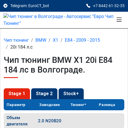
Telegram: EuroCT_bot
+7 8442 61-32-35
Чип тюнинг
BMW
X1
E84 - 2009 - 2015
20i 184 л.с
Чип тюнинг BMW X1 20i E84
184 лс в Волгограде.
Stage 1
Stage 2
Stock+
Параметр
Заводские
Тюнинг*
Разница
Объем
2.0 N20B20
двигателя