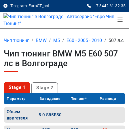
Telegram: EuroCT_bot
+7 8442 61-32-35
Чип тюнинг
BMW
M5
E60 - 2005 - 2010
507 л.с
Чип тюнинг BMW M5 E60 507
лс в Волгограде
Stage 1
Stage 2
Параметр
Заводские
Тюнинг*
Разница
Объем
5.0 S85B50
двигателя