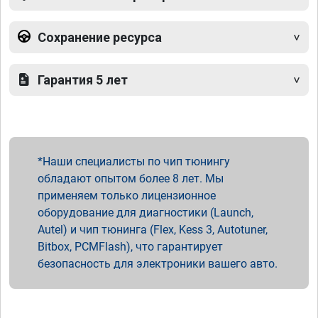
поехал радостный,записавшись к ним же на 
чип тюнинг,парни вы лучшие!спасибо вашей 
команде за отличную работу,сервис 
Сохранение ресурса
отличный, рекомендую!всем добра)
Гарантия 5 лет
Наши специалисты по чип тюнингу
обладают опытом более 8 лет. Мы
применяем только лицензионное
оборудование для диагностики (Launch,
Autel) и чип тюнинга (Flex, Kess 3, Autotuner,
Bitbox, PCMFlash), что гарантирует
безопасность для электроники вашего авто.