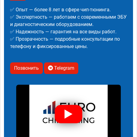
✅ Опыт — более 8 лет в сфере чип-тюнинга.
✅ Экспертность — работаем с современными ЭБУ
и диагностическим оборудованием.
✅ Надежность — гарантия на все виды работ.
✅ Прозрачность — подробные консультации по
телефону и фиксированные цены.
Позвонить
Telegram