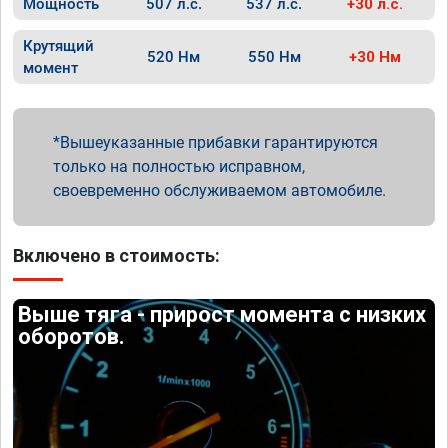
Мощность
507 л.с.
537 л.с.
+30 л.с.
Крутящий
520 Нм
550 Нм
+30 Нм
момент
Вышеуказанные прибавки гарантируются
только на полностью исправном,
своевременно обслуживаемом автомобиле.
Включено в стоимость:
Выше тяга - прирост момента с низких
оборотов.