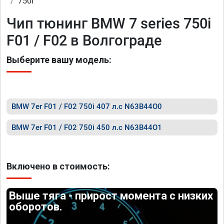
750i
Чип тюнинг BMW 7 series 750i
F01 / F02 в Волгограде
Выберите вашу модель:
BMW 7er F01 / F02 750i 407 л.с N63B44O0
BMW 7er F01 / F02 750i 450 л.с N63B44O1
Включено в стоимость:
Выше тяга - прирост момента с низких
оборотов.