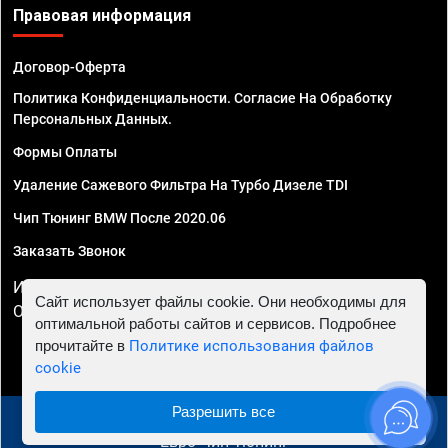
Правовая информация
Договор-Оферта
Политика Конфиденциальности. Согласие На Обработку
Персональных Данных.
Формы Оплаты
Удаление Сажевого Фильтра На Турбо Дизеле TDI
Чип Тюнинг BMW После 2020.06
Заказать Звонок
ИП Смирнов Георгий Павлович. ИНН 781302555843,
Сайт использует файлы cookie. Они необходимы для
ОГРНИП 324470400032610
оптимальной работы сайтов и сервисов. Подробнее
прочитайте в
Политике использования файлов
cookie
Разрешить все
© 2010 - 2026 Чип тюнинг в Волгограде - Автосервис
"Евро Чип Тюнинг"