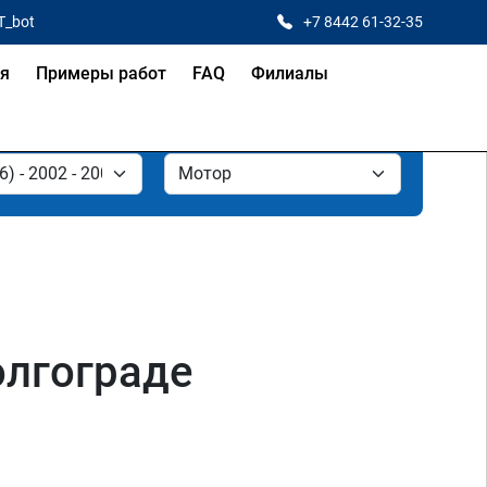
T_bot
+7 8442 61-32-35
ая
Примеры работ
FAQ
Филиалы
олгограде