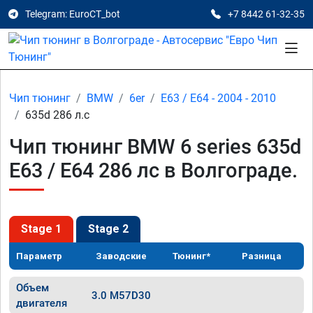
Telegram: EuroCT_bot
+7 8442 61-32-35
Чип тюнинг
BMW
6er
E63 / E64 - 2004 - 2010
635d 286 л.с
Чип тюнинг BMW 6 series 635d
E63 / E64 286 лс в Волгограде.
Stage 1
Stage 2
Параметр
Заводские
Тюнинг*
Разница
Объем
3.0 M57D30
двигателя