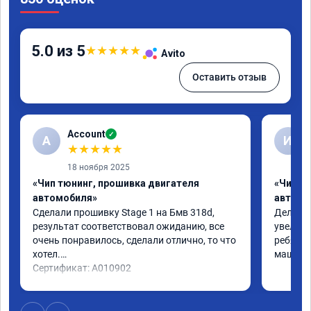
5.0 из 5
★
★
★
★
★
Avito
Оставить отзыв
Account
✓
A
И
★
★
★
★
★
18 ноября 2025
«Чип тюнинг, прошивка двигателя
«Чип т
автомобиля»
автомо
Сделали прошивку Stage 1 на Бмв 318d, 
Делали 
результат соответствовал ожиданию, все 
увеличе
очень понравилось, сделали отлично, то что 
ребята 
хотел.

машина 
Сертификат: A010902