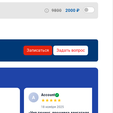
9800
2000 ₽
Записаться
Задать вопрос
Account
✓
A
★
★
★
★
★
18 ноября 2025
«Чип тюнинг, прошивка двигателя