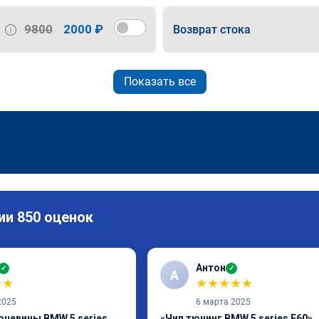
9800
2000 ₽
Возврат стока
Показать все
ии 850 оценок
Антон
✓
✓
А
★
★
★
★
★
★
★
2025
6 марта 2025
очевины BMW 5 series
«Чип тюнинг BMW 5 series E60»