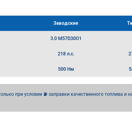
Заводские
Т
3.0 M57D30O1
218 л.с.
2
500 Нм
5
олько при условии ⛽ заправки качественного топлива и н