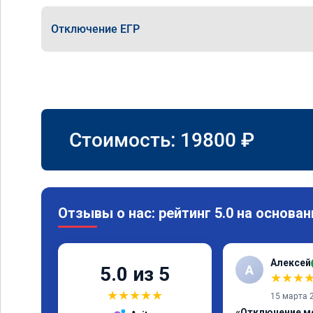
Отключение ЕГР
Стоимость:
19800
₽
Отзывы о нас: рейтинг 5.0 на основан
Алексей
А
5.0 из 5
★
★
★
★
★
★
★
★
15 марта 
«Отключение м