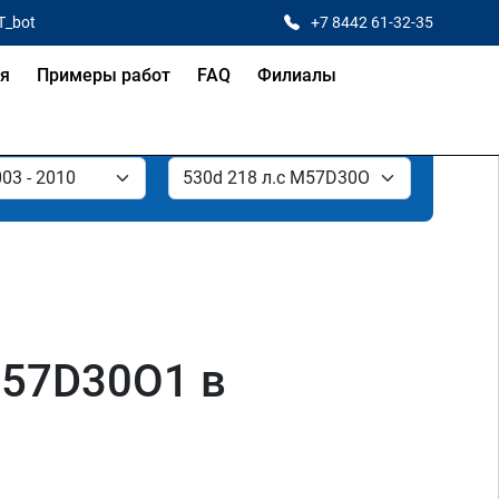
T_bot
+7 8442 61-32-35
ая
Примеры работ
FAQ
Филиалы
M57D30O1 в