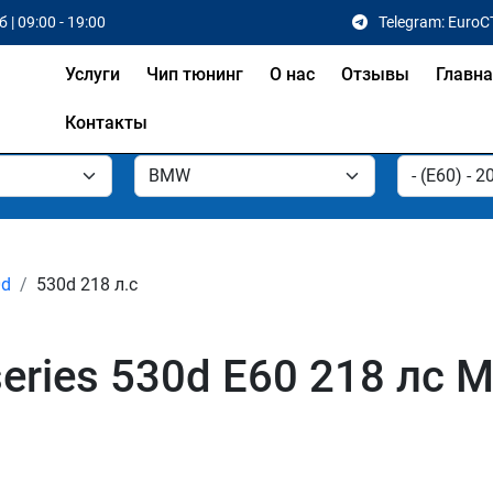
 | 09:00 - 19:00
Telegram: EuroC
Услуги
Чип тюнинг
О нас
Отзывы
Главн
Контакты
0d
530d 218 л.с
eries 530d E60 218 лс 