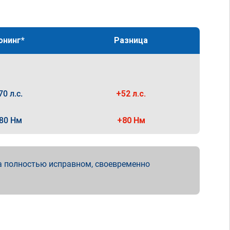
юнинг*
Разница
70 л.с.
+52 л.с.
80 Нм
+80 Нм
а полностью исправном, своевременно