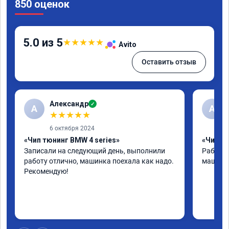
850 оценок
5.0 из 5
★
★
★
★
★
Avito
Оставить отзыв
Александр
✓
А
А
★
★
★
★
★
6 октября 2024
«Чип тюнинг BMW 4 series»
«Чип тю
Записали на следующий день, выполнили 
Работу 
работу отлично, машинка поехала как надо. 
машина 
Рекомендую!