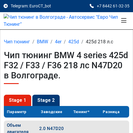
Telegram: EuroCT_bot
+7 8442 61-32-35
Чип тюнинг
BMW
4er
425d
425d 218 л.с
Чип тюнинг BMW 4 series 425d
F32 / F33 / F36 218 лс N47D20
в Волгограде.
Stage 1
Stage 2
Параметр
Заводские
Тюнинг*
Разница
Объем
2.0 N47D20
двигателя