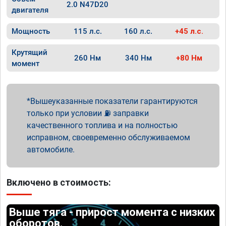
2.0 N47D20
двигателя
Мощность
115 л.с.
160 л.с.
+45 л.с.
Крутящий
260 Нм
340 Нм
+80 Нм
момент
Вышеуказанные показатели гарантируются
только при условии ⛽ заправки
качественного топлива и на полностью
исправном, своевременно обслуживаемом
автомобиле.
Включено в стоимость:
Выше тяга - прирост момента с низких
оборотов.