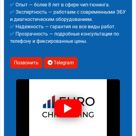
✅ Опыт — более 8 лет в сфере чип-тюнинга.
✅ Экспертность — работаем с современными ЭБУ
и диагностическим оборудованием.
✅ Надежность — гарантия на все виды работ.
✅ Прозрачность — подробные консультации по
телефону и фиксированные цены.
Позвонить
Telegram