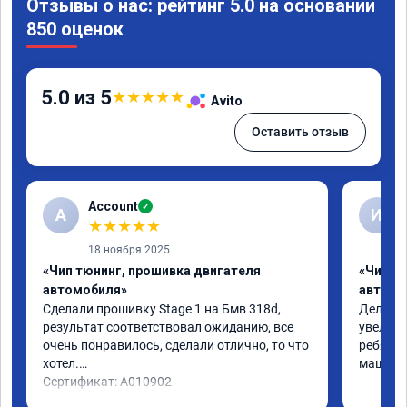
Отзывы о нас: рейтинг 5.0 на основании
850 оценок
5.0 из 5
★
★
★
★
★
Avito
Оставить отзыв
Account
✓
A
И
★
★
★
★
★
18 ноября 2025
«Чип тюнинг, прошивка двигателя
«Чип т
автомобиля»
автомо
Сделали прошивку Stage 1 на Бмв 318d, 
Делали 
результат соответствовал ожиданию, все 
увеличе
очень понравилось, сделали отлично, то что 
ребята 
хотел.

машина 
Сертификат: A010902