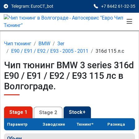
Telegram: EuroCT_bot
+7 8442 61-32-35
Чип тюнинг
BMW
3er
E90 / E91 / E92 / E93 - 2005 - 2011
316d 115 л.с
Чип тюнинг BMW 3 series 316d
E90 / E91 / E92 / E93 115 лс в
Волгограде.
Stage 1
Stock+
Stage 2
Параметр
Заводские
Тюнинг*
Разница
Объем