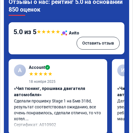
Отзывы о нас: рейтинг 5.0 на основании
850 оценок
5.0 из 5
★
★
★
★
★
Avito
Оставить отзыв
Account
✓
A
И
★
★
★
★
★
18 ноября 2025
«Чип тюнинг, прошивка двигателя
«Чип т
автомобиля»
автомо
Сделали прошивку Stage 1 на Бмв 318d, 
Делали 
результат соответствовал ожиданию, все 
увеличе
очень понравилось, сделали отлично, то что 
ребята 
хотел.

машина 
Сертификат: A010902