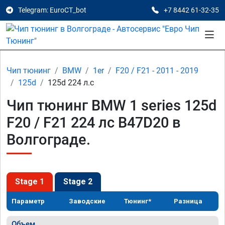
Telegram: EuroCT_bot
+7 8442 61-32-35
Чип тюнинг
BMW
1er
F20 / F21 - 2011 - 2019
125d
125d 224 л.с
Чип тюнинг BMW 1 series 125d
F20 / F21 224 лс B47D20 в
Волгограде.
Stage 1
Stage 2
Параметр
Заводские
Тюнинг*
Разница
Объем