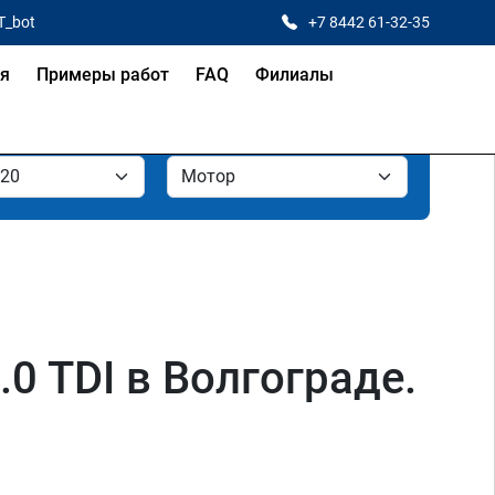
T_bot
+7 8442 61-32-35
ая
Примеры работ
FAQ
Филиалы
0 TDI в Волгограде.